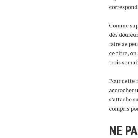
correspond
Comme suppo
des douleur
faire se peu
ce titre, 
trois semai
Pour cette 
accrocher u
s’attache s
compris pou
NE P