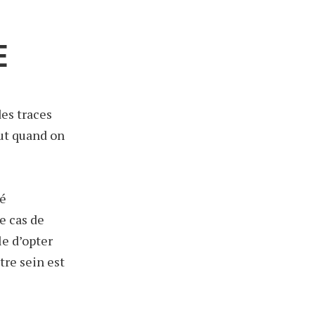
E
des traces
out quand on
té
le cas de
le d’opter
tre sein est