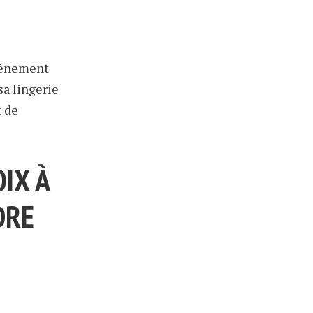
événement
sa lingerie
t de
IX À
DRE