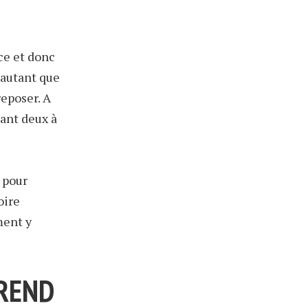
ce et donc
 autant que
reposer. A
ant deux à
 pour
oire
ment y
PREND