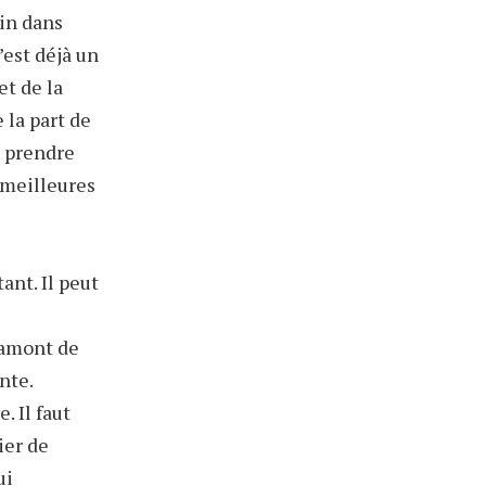
ein dans
’est déjà un
et de la
 la part de
e prendre
s meilleures
ant. Il peut
 amont de
nte.
. Il faut
ier de
ui