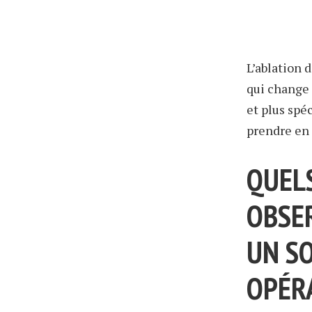
L’ablation 
qui change 
et plus spé
prendre en 
QUELS
OBSE
UN S
OPÉR