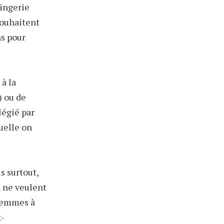
lingerie
souhaitent
ns pour
à la
) ou de
légié par
uelle on
s surtout,
n ne veulent
femmes à
t-