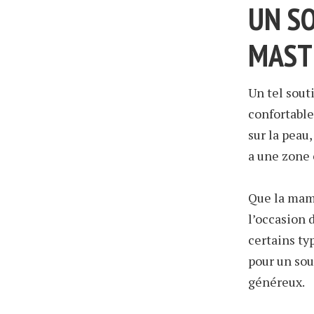
UN S
MAST
Un tel sout
confortable
sur la peau
a une zone 
Que la mam
l’occasion d
certains typ
pour un sou
généreux.